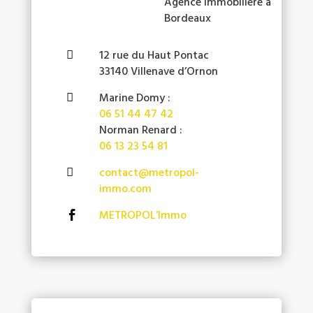
Agence immobilière à
Bordeaux
12 rue du Haut Pontac

33140 Villenave d’Ornon
Marine Domy :

06 51 44 47 42
Norman Renard :
06 13 23 54 81
contact@metropol-

immo.com
METROPOL’Immo
